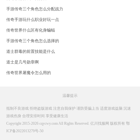
手游传奇三个角色怎么分配战力
传奇手游玩什么职业好玩一点
传奇世界什么区有化身蝙蝠
手游传奇三个角色怎么选择的
道士群毒的前置技能是什么
道士是几号勋章啊
传奇世界屠魔令怎么用的
温馨提示
抵制不良游戏 拒绝盗版游戏 注意自我保护 谨防受骗上当 适度游戏益脑 沉迷
游戏伤身 合理安排时间 享受健康生活
Copyright 2015-2026 cqycwy.com All Rights Reserved. 亿川找服网 版权所有
鄂
ICP备2022013279号-50