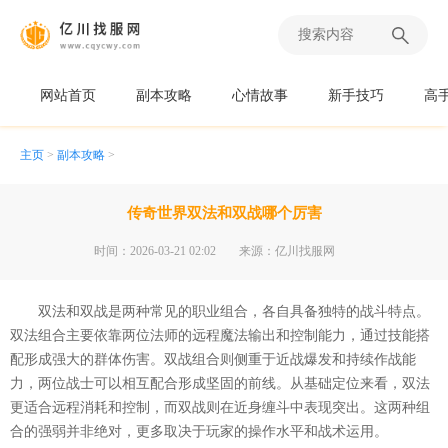
网站首页
副本攻略
心情故事
新手技巧
高
主页
>
副本攻略
>
传奇世界双法和双战哪个厉害
时间：2026-03-21 02:02
来源：亿川找服网
双法和双战是两种常见的职业组合，各自具备独特的战斗特点。
双法组合主要依靠两位法师的远程魔法输出和控制能力，通过技能搭
配形成强大的群体伤害。双战组合则侧重于近战爆发和持续作战能
力，两位战士可以相互配合形成坚固的前线。从基础定位来看，双法
更适合远程消耗和控制，而双战则在近身缠斗中表现突出。这两种组
合的强弱并非绝对，更多取决于玩家的操作水平和战术运用。