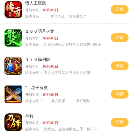
猎人王沉默
详情
开服时间：
09月/03日
版本介绍：
时间为王，轻松赚烟？
１８０明月火龙
详情
开服时间：
09月/03日
版本介绍：
封顶79级赞助好打散人好混告别坑服
１７６福利版
详情
开服时间：
09月/03日
版本介绍：
无沙捐无狂暴０充通关公益服
“ 赤子沉默
详情
开服时间：
09月/03日
版本介绍：
复古独家 靠打无坑
神转
详情
开服时间：
09月/03日
版本介绍：
无暗坑、全新独家第三季、快乐？