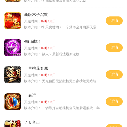
版本介绍：
荐 独创命格复古经典原味沉默
新版木子沉默
详情
开服时间：
09月/03日
版本介绍：
荐 只卖赞助30一个爆率全开白票天堂
蜀山战纪
详情
开服时间：
09月/03日
版本介绍：
散人？最新玩法最新宠物
十里桃花专属
详情
开服时间：
09月/03日
版本介绍：
无充值图无捐献榜无富豪榜绝无暗坑
命运
详情
开服时间：
09月/03日
版本介绍：
一切靠打自动挂机全民追梦进服砍一年
７６合击