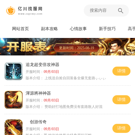
网站首页
副本攻略
心情故事
新手技巧
高
更新时间：2025-08-19
追龙超变倍攻神器
详情
开服时间：
09月/03日
版本介绍：
上线送自捡自回装备全爆无套路ぃぃぃ
渾源將神神器
详情
开服时间：
09月/03日
版本介绍：
赞助好打地图免费没有套路散人好混
创游传奇
详情
开服时间：
09月/03日