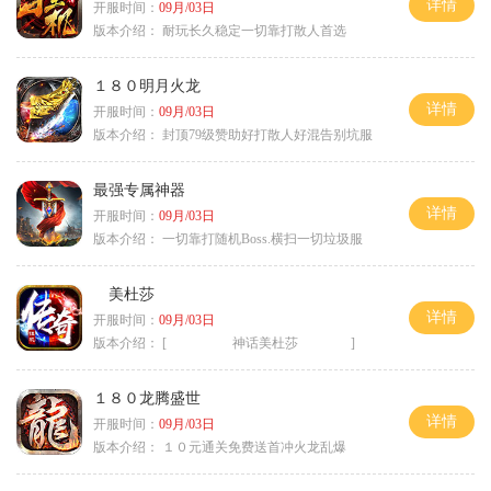
详情
开服时间：
09月/03日
版本介绍：
耐玩长久稳定一切靠打散人首选
１８０明月火龙
详情
开服时间：
09月/03日
版本介绍：
封顶79级赞助好打散人好混告别坑服
最强专属神器
详情
开服时间：
09月/03日
版本介绍：
一切靠打随机Boss.横扫一切垃圾服
美杜莎
详情
开服时间：
09月/03日
版本介绍：
[ 神话美杜莎 ]
１８０龙腾盛世
详情
开服时间：
09月/03日
版本介绍：
１０元通关免费送首冲火龙乱爆